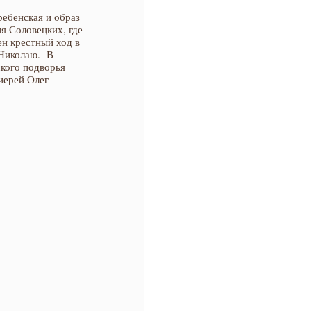
ебенская и образ
я Соловецких, где
ен крестный ход в
 Николаю. В
кого подворья
иерей Олег