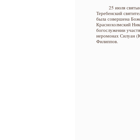
25 июля святы
Теребенский святите
была совершена Боже
Краснохолмский Ник
богослужении участв
иеромонах Силуан (К
Филиппов.