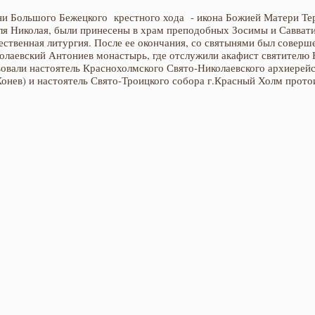
ни Большого Бежецкого крестного хода - икона Божией Матери Тер
ля Николая, были принесены в храм преподобных Зосимы и Саввати
ственная литургия. После ее окончания, со святынями был соверш
олаевский Антониев монастырь, где отслужили акафист святителю
овали настоятель Краснохолмского Свято-Николаевского архиерейс
онев) и настоятель Свято-Троицкого собора г.Красный Холм прото