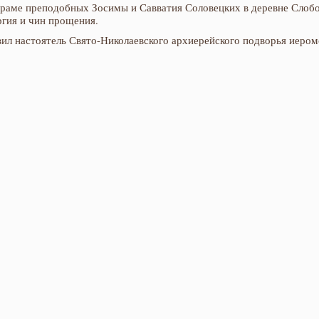
Храме преподобных Зосимы и Савватия Соловецких в деревне Слоб
гия и чин прощения.
вил настоятель Свято-Николаевского архиерейского подворья иером