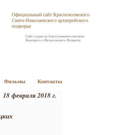
Официальный сайт Краснохолмского
Свято-Николаевского архиерейского
подворья
Сайт создан по благословению епископа
Бежецкого и Весьегонского Филарета
Фильмы
Контакты
18 февраля 2018 г.
цких