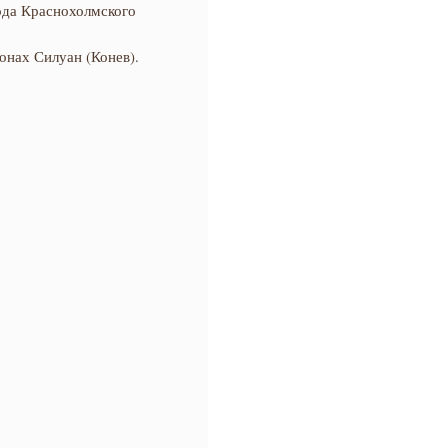
ода Краснохолмского
онах Силуан (Конев).