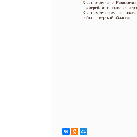
Краснохолмского Николаевск
архиерейского подворья ие
Краснохолмскому - основате
района Тверской области.