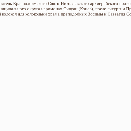
тоятель Краснохолмского Свято-Николаевского архиерейского подво
ниципального округа иеромонах Силуан (Конев), после литургии 
й колокол для колокольни храма преподобных Зосимы и Савватия С