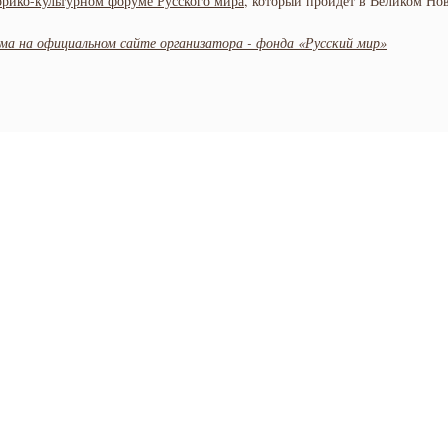
орико-культурном форуме Русского мира
, который пройдет в Великом Нов
а на официальном сайте организатора - фонда «Русский мир»