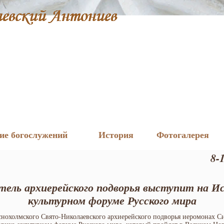
ие богослужений
История
Фотогалерея
8-
ель архиерейского подворья выступит на И
культурном форуме Русского мира
снохолмского Свято-Николаевского архиерейского подворья иеромонах С