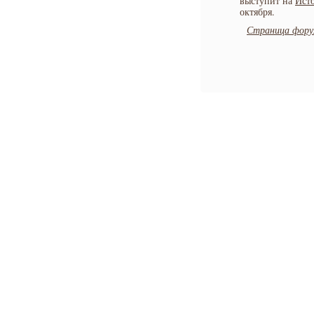
выступит на
Ист
октября.
Страница форум