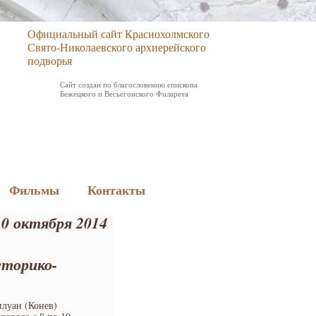
Официальный сайт Краснохолмского
Свято-Николаевского архиерейского
подворья
Сайт создан по благословению епископа
Бежецкого и Весьегонского Филарета
Фильмы
Контакты
10 октября 2014
сторико-
илуан (Конев)