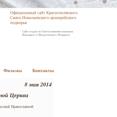
Официальный сайт Краснохолмского
Свято-Николаевского архиерейского
подворья
Сайт создан по благословению епископа
Бежецкого и Весьегонского Филарета
Фильмы
Контакты
8 мая 2014
ной Церкви
Русской Православной