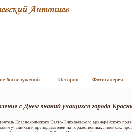
ие богослужений
История
Фотогалерея
вление с Днем знаний учащихся города
Красн
стоятель Краснохолмского Свято-Николаевского архиерейского под
равил учащихся и преподавателей на торжественных линейках, пр