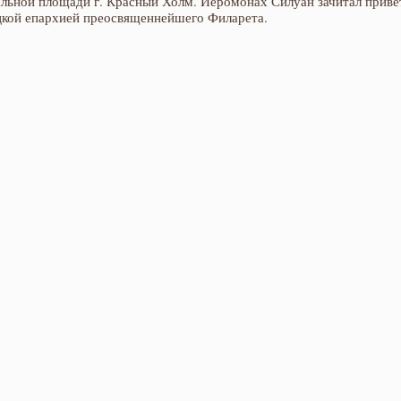
альной площади г. Красный Холм. Иеромонах Силуан зачитал приве
кой епархией преосвященнейшего Филарета.