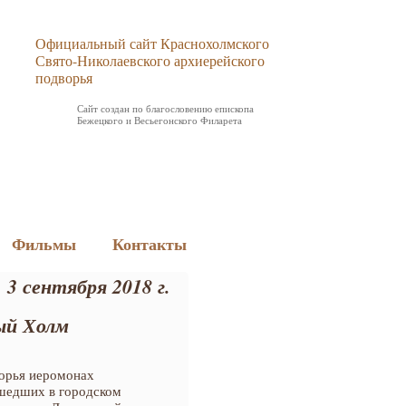
Официальный сайт Краснохолмского
Свято-Николаевского архиерейского
подворья
Сайт создан по благословению епископа
Бежецкого и Весьегонского Филарета
Фильмы
Контакты
3 сентября 2018 г.
ый Холм
ворья иеромонах
ошедших в городском